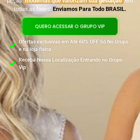
peças
modernas que valorizam sua
gestação
em
todas as fases!
Enviamos Para Todo BRASIL.
QUERO ACESSAR O GRUPO VIP
Ofertas exclusivas em Até 60% OFF Só No Grupo
e na loja física
Receba Nossa Localização Entrando no Grupo
Vip