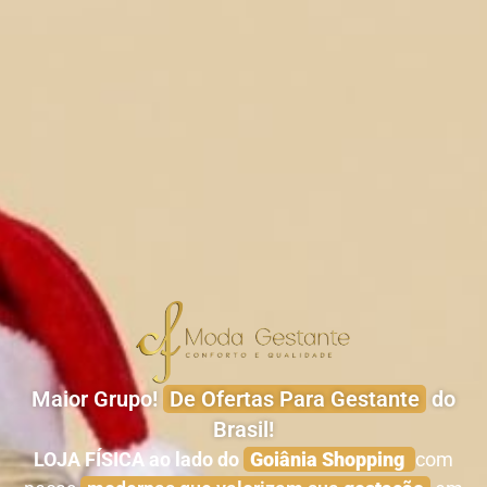
Maior Grupo!
De Ofertas Para Gestante
do
Brasil!
LOJA FÍSICA ao lado do
Goiânia Shopping
com