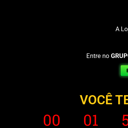
A Lo
Entre no
GRUP
VOCÊ T
00
01