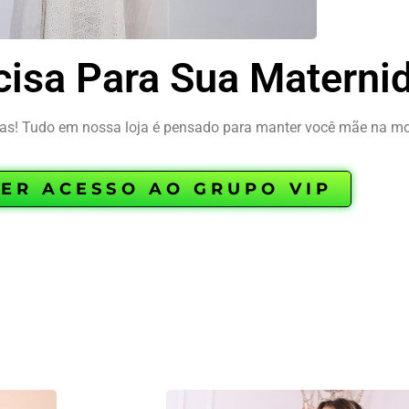
cisa Para Sua Materni
! Tudo em nossa loja é pensado para manter você mãe na mod
ER ACESSO AO GRUPO VIP