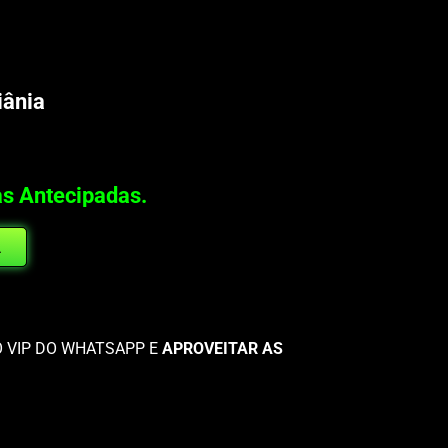
iânia
as Antecipadas.
A
O VIP DO WHATSAPP E
APROVEITAR AS