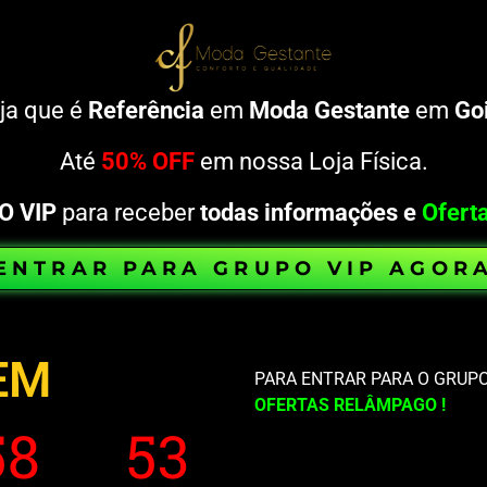
ja que é
Referência
em
Moda Gestante
em
Go
Até
50% OFF
em nossa Loja Física.
O
VIP
para receber
todas informações e
Ofert
ENTRAR PARA GRUPO VIP AGOR
EM
PARA ENTRAR PARA O GRUP
OFERTAS RELÂMPAGO !
58
52